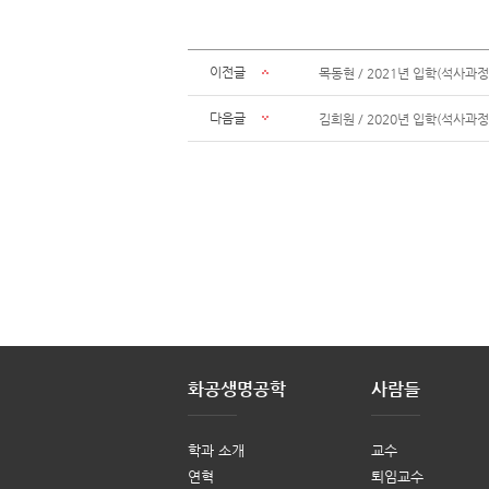
이전글
목동현 / 2021년 입학(석사과정
다음글
김희원 / 2020년 입학(석사과정
화공생명공학
사람들
학과 소개
교수
연혁
퇴임교수