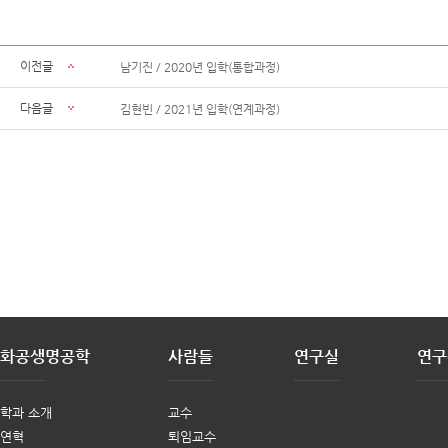
이전글
남기진 / 2020년 입학(통합과정)
다음글
김현빈 / 2021년 입학(연계과정)
화공생명공학
사람들
연구실
연구
학과 소개
교수
연혁
퇴임교수