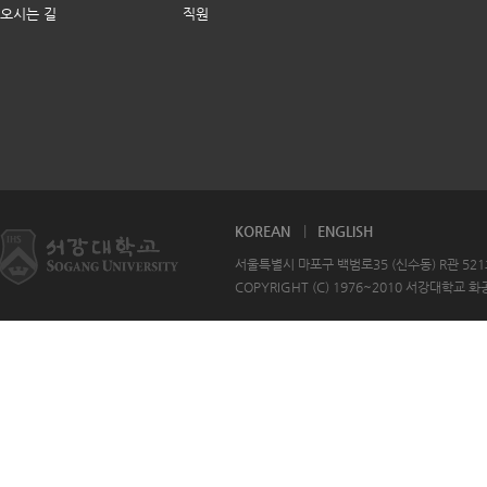
오시는 길
직원
KOREAN
ENGLISH
서울특별시 마포구 백범로35 (신수동) R관 521호 T
COPYRIGHT (C) 1976~2010 서강대학교 화