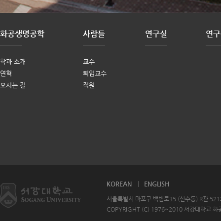
구의
범함수이론(TD-DFT)을
시하
활용한 양자화학 계산을
명
학기
통해 분자 구조와 에너지
n
우수
준위를 최적화함으로써,
화공생명공학
사람들
연구실
연구
구축
기존에 심자외선(254 n
수행
m) 영역에서 빛을 흡수하
 신종
던 벤조페논이 디스플레
학과 소개
교수
 융
이 산업 표준 광원인 i-line
연혁
퇴임교수
로
자외선(365 nm)에서도
p
오시는 길
직원
구
원활하게 광반응을 일으
e Bi
키도록 새롭게 설계했다.
족
논문
기존 나노물질 패터닝에
d
종감
주로 쓰이던 고에너지의
융합
심자외선(254 nm)은 페
구
연구
로브스카이트의 발광 효
구
율을 급감시키고, 이를 복
표적
구하기 위한 할라이드 후
성
 *
처리 공정은 다색 패턴 구
구진
현에 적용하기 어렵다는
KOREAN
ENGLISH
정보
단점이 있었다. 반면 연구
구기
팀이 도입한 365 nm 자
서울특별시 마포구 백범로35 (신수동) R관 521호 T
(과
외선 기반 가교 시스템은
COPYRIGHT (C) 1976~2010 서강대학교 화
259
나노결정에 미치는 물리