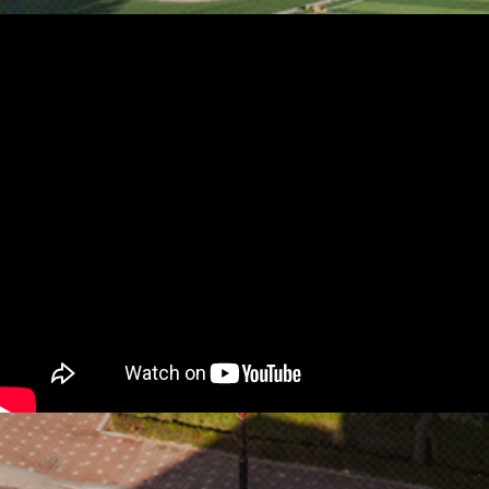
Dan
색 순도가 높고 발광 효율
대)
이 뛰어나 차세대 발광다
과가
이오드(LED) 디스플레이
권위
용 핵심 소재로 주목받고
구
tec
있다. 그러나 이온 결합 특
tor:
성으로 인해 외부 환경에
ver
극도로 취약하여, 극성 용
었
매(현상액)를 사용하는 기
문으로
존 포토리소그래피 공정
인간
을 적용하면 나노결정이
관화
심각하게 훼손되는 한계
 항암
가 있었다. 연구팀은 이러
다
밀하
한 문제를 해결하기 위해
mor
감광액(Photoresist) 사용
자
 세
을 배제하고, 빛을 받으면
도
구이
나노결정 입자의 리간드
포배
사이를 서로 연결해주는
한계
벤조페논(Benzophenon
체 내
e) 기반의 광유도 리간드
밀하
가교제(LiXer)를 도입했
세대
다. 특히 밀도범함수이론
략
과
(DFT) 및 시간의존 밀도
e