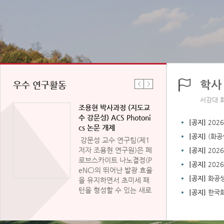
학사
우수 연구활동
서강대 
센터
조용현 박사과정 (지도교
atu
수 강문성) ACS Photoni
[공지]
202
표지
cs 논문 개제
[공지]
(화공
 혈
강문성 교수 연구팀(제1
AR-
저자 조용현 연구원)은 페
[공지]
2026
랫폼
로브스카이트 나노결정(P
세
[공지]
202
eNC)의 뛰어난 발광 효율
제
[공지]
화공생명
펜실
을 유지하면서 초미세 패
 설
턴을 형성할 수 있는 새로
[공지]
한국화
감염
운 '직접 포토리소그래피'
합연
공정 기술을 개발했다. 페
자:
로브스카이트 나노결정은