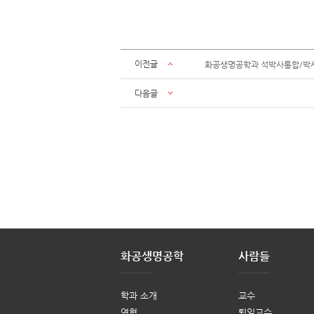
이전글
화공생명공학과 석박사통합/박사과
다음글
화공생명공학
사람들
학과 소개
교수
연혁
퇴임교수