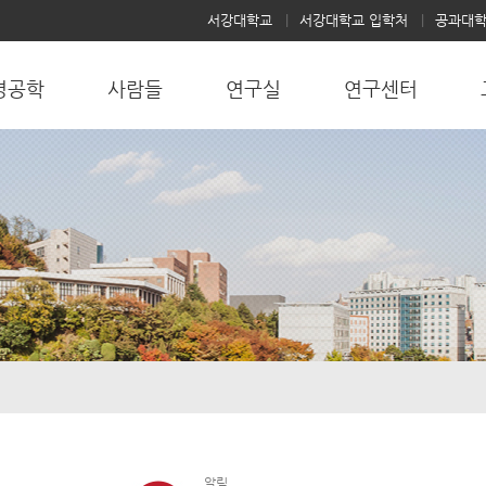
서강대학교
서강대학교 입학처
공과대
명공학
사람들
연구실
연구센터
알림