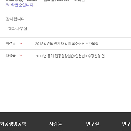
※ 학번순입니다.
감사합니다.
- 학과사무실 -
이전글
2018학년도 전기 대학원 교수추천 추가모집
다음글
2017년 동계 전공현장실습(인턴쉽I) 수강신청 건
화공생명공학
사람들
연구실
연구