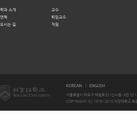
학과 소개
교수
연혁
퇴임교수
오시는 길
직원
KOREAN
ENGLISH
서울특별시 마포구 백범로35 (신수동) R관 521호 T
COPYRIGHT (C) 1976~2010 서강대학교 화