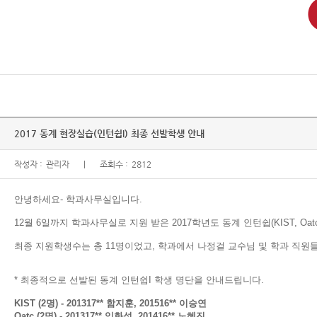
2017 동계 현장실습(인턴쉽I) 최종 선발학생 안내
작성자 :
관리자
조회수 :
2812
안녕하세요- 학과사무실입니다.
12월 6일까지 학과사무실로 지원 받은 2017학년도 동계 인턴쉽(KIST, Oatc
최종 지원학생수는
총 11명이었고,
학과에서
나정걸 교수님 및 학과 직원
* 최종적으로 선발된 동계 인턴쉽I 학생 명단을 안내드립니다.
KIST (2명) - 201317** 함지훈, 201516** 이승연
Oatc (2명) - 201317** 임화섭, 201416** 노혜진