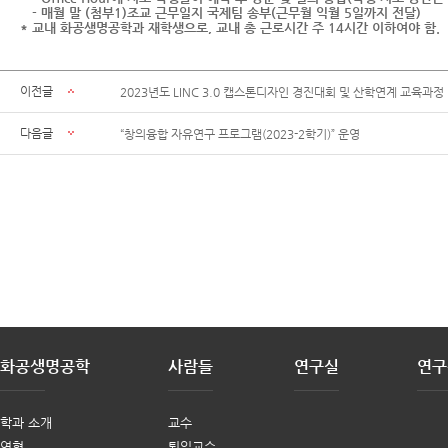
- 매월 말 (첨부1)조교 근무일지 국제팀 송부(근무월 익월 5일까지 전달)
* 교내 화공생명공학과 재학생으로, 교내 총 근로시간 주 14시간 이하여야 함.
이전글
2023년도 LINC 3.0 캡스톤디자인 경진대회 및 산학연계 교육과
다음글
“창의융합 자유연구 프로그램(2023-2학기)” 운영
화공생명공학
사람들
연구실
연구
학과 소개
교수
연혁
퇴임교수