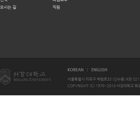
오시는 길
직원
KOREAN
ENGLISH
서울특별시 마포구 백범로35 (신수동) R관 521호 T
COPYRIGHT (C) 1976~2010 서강대학교 화