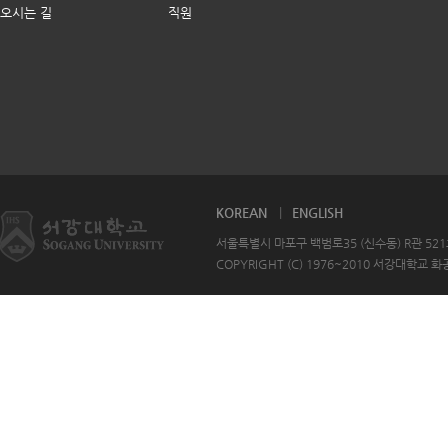
오시는 길
직원
KOREAN
ENGLISH
서울특별시 마포구 백범로35 (신수동) R관 521호 T
COPYRIGHT (C) 1976~2010 서강대학교 화