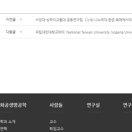
이전글
서강대-상하이교통대 공동연구팀. Cu-Bi 나노막대 합금 촉매에서의
다음글
국립대만대학교와의 'National Taiwan University–Sogang Unive
화공생명공학
사람들
연구실
연구
학과 소개
교수
연혁
퇴임교수