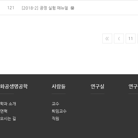
121
[2018-2] 공정 실험 매뉴얼
11
화공생명공학
사람들
연구실
연구
학과 소개
교수
연혁
퇴임교수
오시는 길
직원