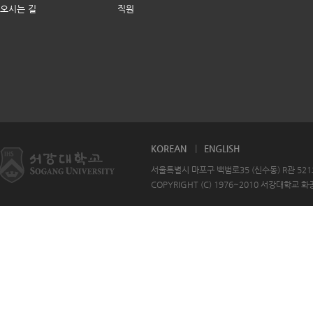
오시는 길
직원
KOREAN
ENGLISH
서울특별시 마포구 백범로35 (신수동) R관 521호 T
COPYRIGHT (C) 1976~2010 서강대학교 화