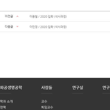
이전글
이용철 / 2020 입학 (석사과정)
다음글
이민정 / 2020 입학 (석사과정)
화공생명공학
사람들
연구실
연구
학과 소개
교수
연혁
퇴임교수