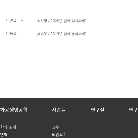
이전글
최서영 / 2020년 입학(석사과정)
다음글
조현우 / 2019년 입학(통합과정)
화공생명공학
사람들
연구실
연구
학과 소개
교수
연혁
퇴임교수