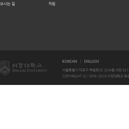
오시는 길
직원
KOREAN
ENGLISH
서울특별시 마포구 백범로35 (신수동) R관 521호 T
COPYRIGHT (C) 1976~2010 서강대학교 화