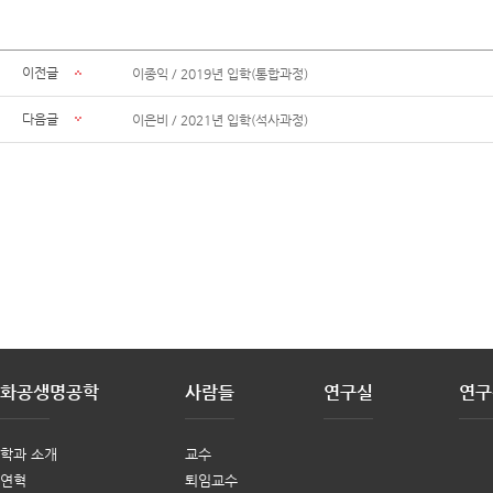
이전글
이종익 / 2019년 입학(통합과정)
다음글
이은비 / 2021년 입학(석사과정)
화공생명공학
사람들
연구실
연구
학과 소개
교수
연혁
퇴임교수