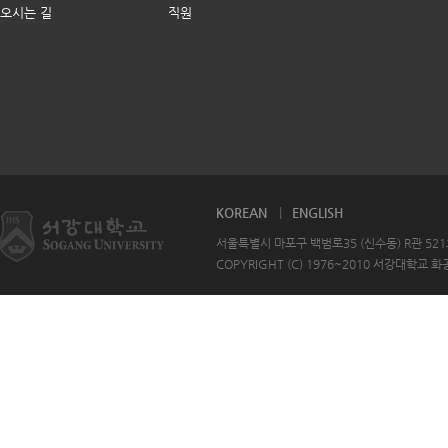
오시는 길
직원
KOREAN
ENGLISH
서울특별시 마포구 백범로35 (신수동) R관 521호 T
COPYRIGHT (C) 1976~2010 서강대학교 화