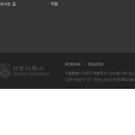
오시는 길
직원
KOREAN
ENGLISH
서울특별시 마포구 백범로35 (신수동) R관 521호 T
COPYRIGHT (C) 1976~2010 서강대학교 화