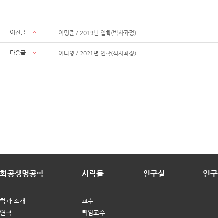
이전글
이명준 / 2019년 입학(박사과정)
다음글
이다영 / 2021년 입학(석사과정)
화공생명공학
사람들
연구실
연구
학과 소개
교수
연혁
퇴임교수