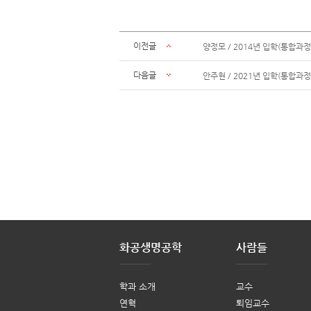
이전글
양정모 / 2014년 입학(통합과정
다음글
안주현 / 2021년 입학(통합과정
화공생명공학
사람들
학과 소개
교수
연혁
퇴임교수