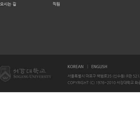
오시는 길
직원
KOREAN
ENGLISH
서울특별시 마포구 백범로35 (신수동) R관 521호 T
COPYRIGHT (C) 1976~2010 서강대학교 화