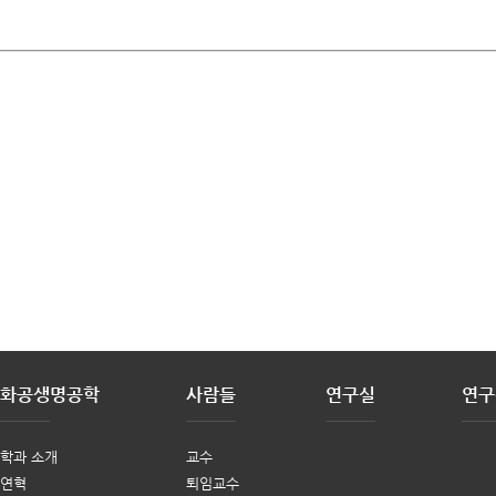
화공생명공학
사람들
연구실
연구
학과 소개
교수
연혁
퇴임교수