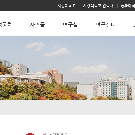
서강대학교
서강대학교 입학처
공과대
명공학
사람들
연구실
연구센터
학과회의실 예약