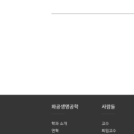
화공생명공학
사람들
학과 소개
교수
연혁
퇴임교수