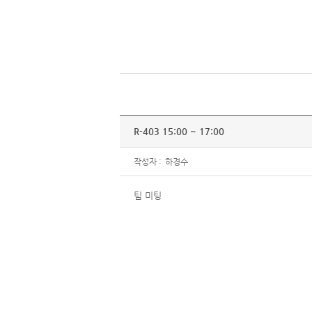
R-403 15:00 ~ 17:00
작성자 :
하경수
팀 미팅