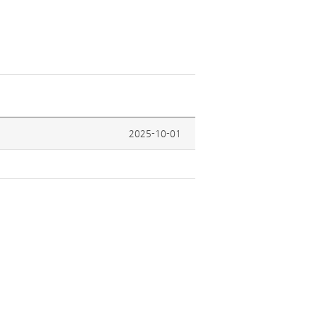
2025-10-01