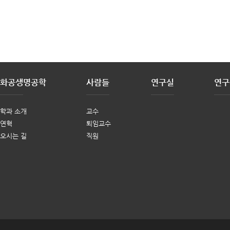
화공생명공학
사람들
연구실
연구
학과 소개
교수
연혁
퇴임교수
오시는 길
직원