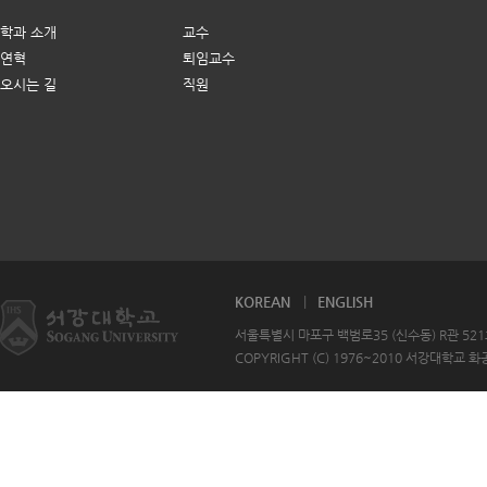
학과 소개
교수
연혁
퇴임교수
오시는 길
직원
KOREAN
ENGLISH
서울특별시 마포구 백범로35 (신수동) R관 521호 T
COPYRIGHT (C) 1976~2010 서강대학교 화