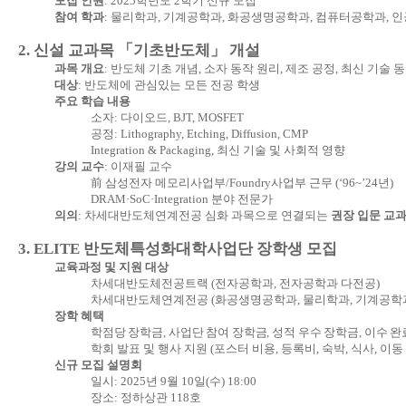
모집 인원
: 2025
학년도
2
학기 신규 모집
참여 학과
:
물리학과
,
기계공학과
,
화공생명공학과
,
컴퓨터공학과
,
인
2.
신설 교과목
「
기초반도체
」
개설
과목 개요
:
반도체 기초 개념
,
소자 동작 원리
,
제조 공정
,
최신 기술 
대상
:
반도체에 관심있는 모든 전공 학생
주요 학습 내용
소자
:
다이오드
, BJT, MOSFET
공정
: Lithography, Etching, Diffusion, CMP
Integration & Packaging,
최신 기술 및 사회적 영향
강의 교수
:
이재필 교수
前
삼성전자 메모리사업부
/Foundry
사업부 근무
(‘96~’24
년
)
DRAM·SoC·Integration
분야 전문가
의의
:
차세대반도체연계전공 심화 과목으로 연결되는
권장 입문 교
3. ELITE
반도체특성화대학사업단 장학생 모집
교육과정 및 지원 대상
차세대반도체전공트랙
(
전자공학과
,
전자공학과 다전공
)
차세대반도체연계전공
(
화공생명공학과
,
물리학과
,
기계공학
장학 혜택
학점당 장학금
,
사업단 참여 장학금
,
성적 우수 장학금
,
이수 완
학회 발표 및 행사 지원
(
포스터 비용
,
등록비
,
숙박
,
식사
,
이동
신규 모집 설명회
일시
: 2025
년
9
월
10
일
(
수
) 18:00
장소
:
정하상관
118
호