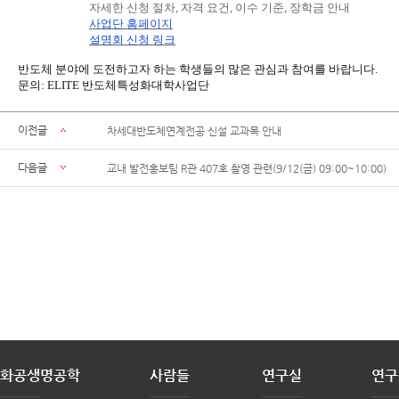
자세한 신청 절차
,
자격 요건
,
이수 기준
,
장학금 안내
사업단 홈페이지
설명회 신청 링크
반도체 분야에 도전하고자 하는 학생들의 많은 관심과 참여를 바랍니다
.
문의
: ELITE
반도체특성화대학사업단
이전글
차세대반도체연계전공 신설 교과목 안내
다음글
교내 발전홍보팀 R관 407호 촬영 관련(9/12(금) 09:00~10:00)
화공생명공학
사람들
연구실
연구