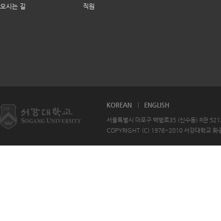
오시는 길
직원
KOREAN
ENGLISH
서울특별시 마포구 백범로35 (신수동) R관 521호 T
COPYRIGHT (C) 1976~2010 서강대학교 화