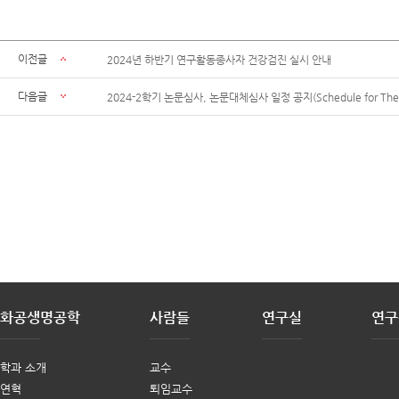
이전글
2024년 하반기 연구활동종사자 건강검진 실시 안내
다음글
2024-2학기 논문심사, 논문대체심사 일정 공지(Schedule for Thesis & 
화공생명공학
사람들
연구실
연구
학과 소개
교수
연혁
퇴임교수