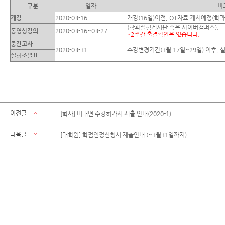
구분
일자
비
개강
2020-03-16
개강(16일)이전, OT자료 게시예정(학
(학과실험게시판 혹은 사이버캠퍼스),
동영상강의
2020-03-16~03-27
*2주간 출결확인은 없습니다.
중간고사
2020-03-31
수강변경기간(3월 17일~29일) 이후,
실험조발표
이전글
[학사] 비대면 수강허가서 제출 안내(2020-1)
다음글
[대학원] 학점인정신청서 제출안내 (~3월31일까지)