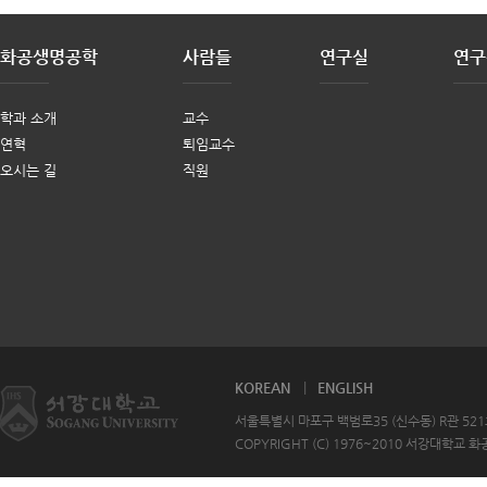
화공생명공학
사람들
연구실
연구
학과 소개
교수
연혁
퇴임교수
오시는 길
직원
KOREAN
ENGLISH
서울특별시 마포구 백범로35 (신수동) R관 521호 T
COPYRIGHT (C) 1976~2010 서강대학교 화