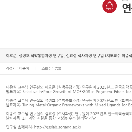
연
이호준, 성정호 석박통합과정 연구원, 김효정 석사과정 연구원 (지도교수 이종석)
작성자 :
이종석
조회수 :
720
이종석 교수님 연구실의 이호준
(
석박통합과정
)
연구원이
2025
년도 한국화학공
발표제목
: Selective In-Pore Growth of MOF-808 in Polymeric Fibers fo
이종석 교수님 연구실의 성정호
(
석박통합과정
)
연구원이
2025
년도 한국화학공
발표제목
: Tuning Metal-Organic Frameworks with Mixed Ligands for B
이종석 교수님 연구실의 김효정
(
석사과정
)
연구원이
2025
년도 한국화학공학회
발표제목
: ZIF
계면 조절을 통한 고성능 수소 분리막 개발
연구실 홈페이지
:
http://gsslab.sogang.ac.kr